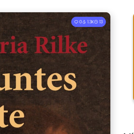
0
1.3K
13