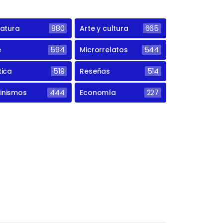
ratura
880
Arte y cultura
665
e
594
Microrrelatos
544
tica
519
Reseñas
514
inismos
444
Economía
227