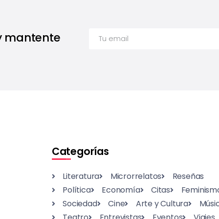
 y mantente
Categorías
Literatura
Microrrelatos
Reseñas
Política
Economía
Citas
Feminism
Sociedad
Cine
Arte y Cultura
Músi
Teatro
Entrevistas
Eventos
Viajes