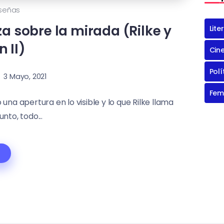
señas
za sobre la mirada (Rilke y
Lite
 II)
Cin
Polí
3 Mayo, 2021
Fem
 una apertura en lo visible y lo que Rilke llama
unto, todo...