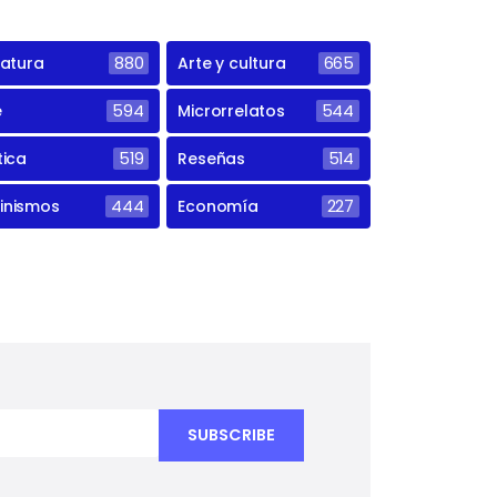
ratura
880
Arte y cultura
665
e
594
Microrrelatos
544
tica
519
Reseñas
514
inismos
444
Economía
227