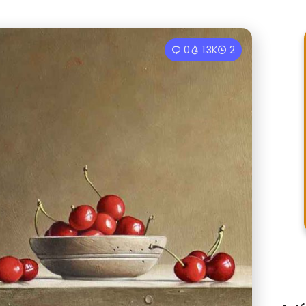
0
1.3K
2