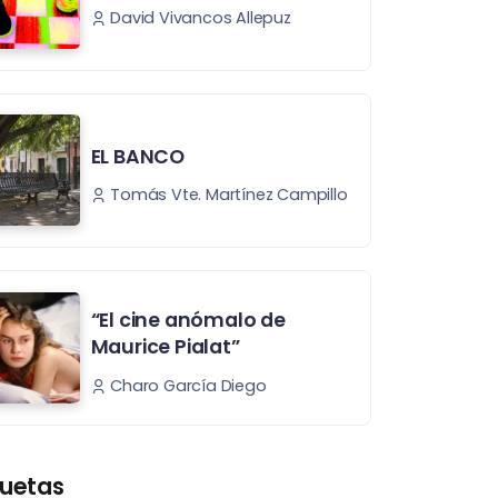
David Vivancos Allepuz
EL BANCO
Tomás Vte. Martínez Campillo
“El cine anómalo de
Maurice Pialat”
Charo García Diego
quetas