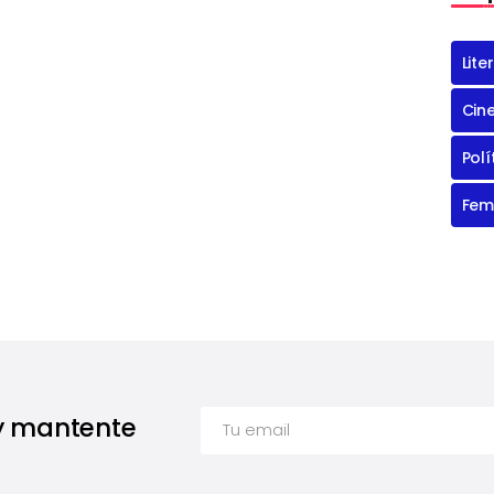
Lite
Cin
Polí
Fem
 y mantente