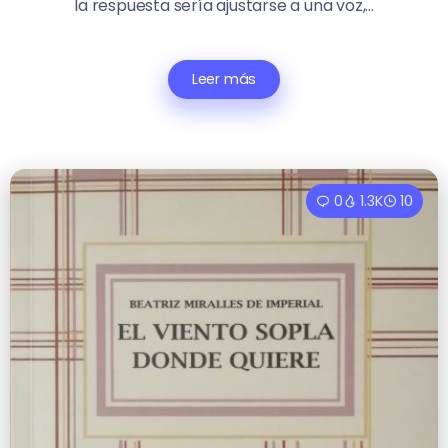
la respuesta sería ajustarse a una voz,...
Leer más
0
1.3K
10