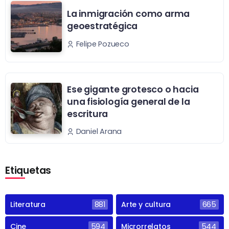
La inmigración como arma
geoestratégica
Felipe Pozueco
Ese gigante grotesco o hacia
una fisiología general de la
escritura
Daniel Arana
Etiquetas
Literatura
881
Arte y cultura
665
Cine
594
Microrrelatos
544