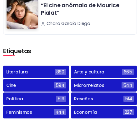
“El cine anómalo de Maurice
Pialat”
Charo García Diego
Etiquetas
Literatura
880
Arte y cultura
665
Cine
594
Microrrelatos
544
Política
519
Reseñas
514
Feminismos
444
Economía
227