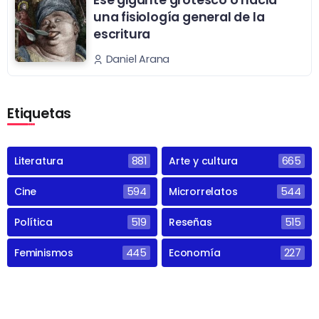
Ese gigante grotesco o hacia
una fisiología general de la
escritura
Daniel Arana
Etiquetas
Literatura
881
Arte y cultura
665
Cine
594
Microrrelatos
544
Política
519
Reseñas
515
Feminismos
445
Economía
227