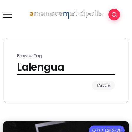
Browse Tag
Lalengua
1 Article
0
1.3K
20