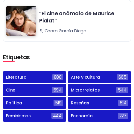
“El cine anómalo de Maurice
Pialat”
Charo García Diego
Etiquetas
Literatura
880
Arte y cultura
665
Cine
594
Microrrelatos
544
Política
519
Reseñas
514
Feminismos
444
Economía
227