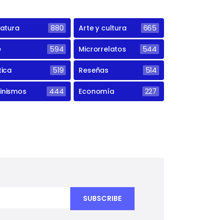
ratura
880
Arte y cultura
665
e
594
Microrrelatos
544
tica
519
Reseñas
514
inismos
444
Economía
227