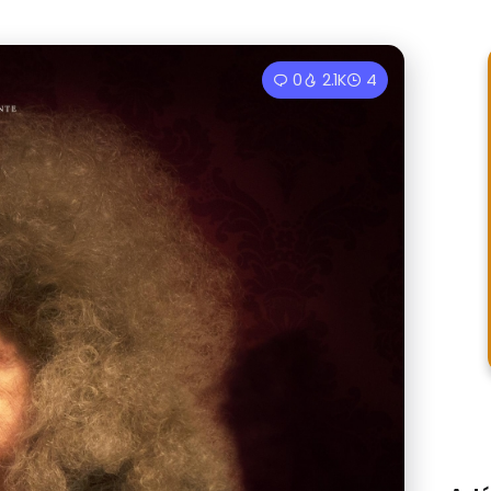
0
2.1K
4