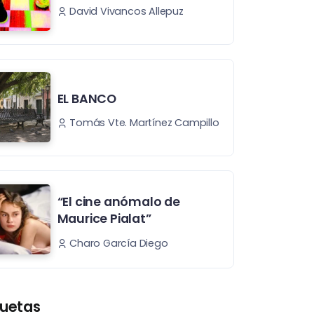
David Vivancos Allepuz
EL BANCO
Tomás Vte. Martínez Campillo
“El cine anómalo de
Maurice Pialat”
Charo García Diego
quetas