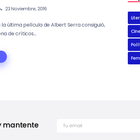
o
23 Noviembre, 2016
Lite
la última película de Albert Serra consiguió,
Cin
a de críticos...
Polí
Fem
 y mantente