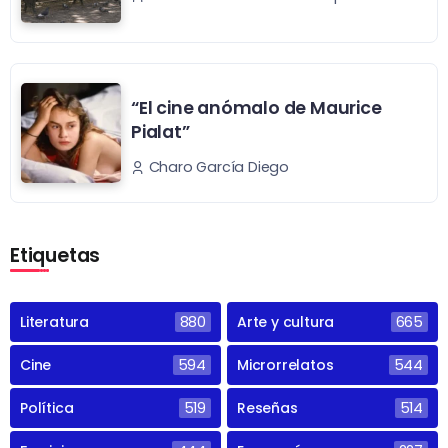
“El cine anómalo de Maurice
Pialat”
Charo García Diego
Etiquetas
Literatura
880
Arte y cultura
665
Cine
594
Microrrelatos
544
Política
519
Reseñas
514