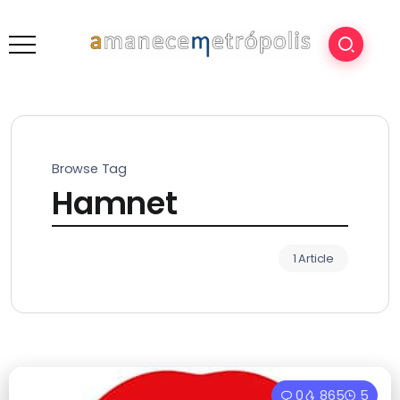
Browse Tag
Hamnet
1 Article
0
865
5