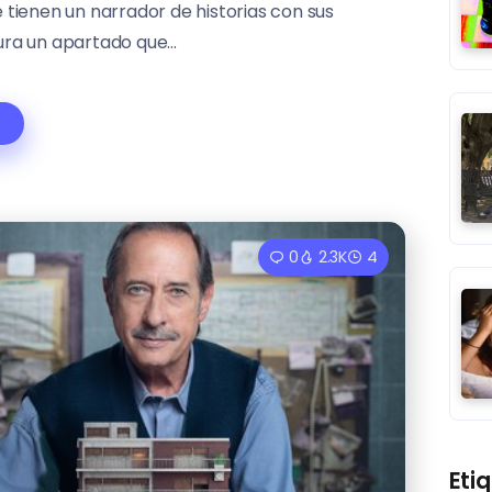
 tienen un narrador de historias con sus
ra un apartado que...
0
2.3K
4
Eti