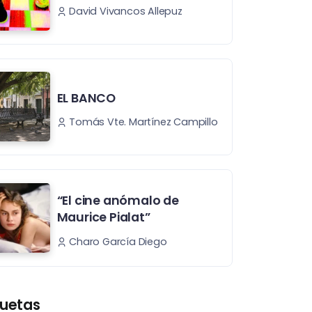
David Vivancos Allepuz
EL BANCO
Tomás Vte. Martínez Campillo
“El cine anómalo de
Maurice Pialat”
Charo García Diego
quetas