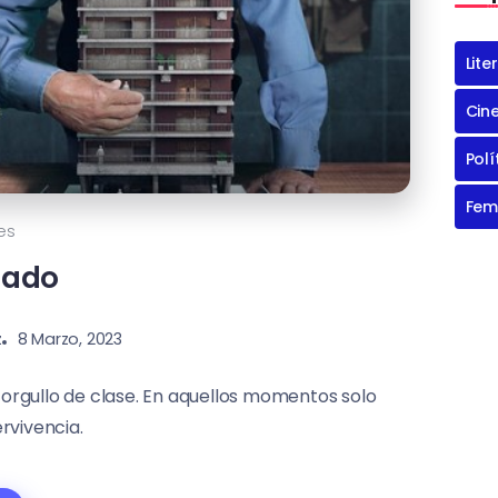
Lite
Cin
Polí
Fem
es
gado
z
8 Marzo, 2023
orgullo de clase. En aquellos momentos solo
rvivencia.