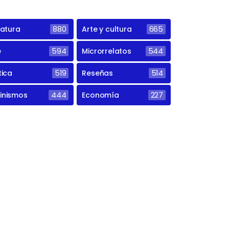
ratura
880
Arte y cultura
665
e
594
Microrrelatos
544
tica
519
Reseñas
514
inismos
444
Economía
227