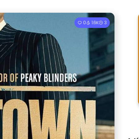
0
1.6K
3