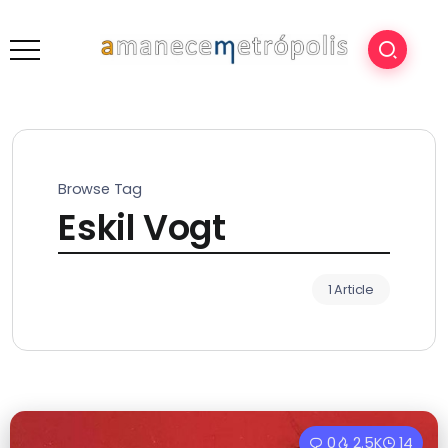
Browse Tag
Eskil Vogt
1 Article
0
2.5K
14