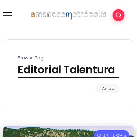
Browse Tag
Editorial Talentura
1 Article
0
1.5K
5