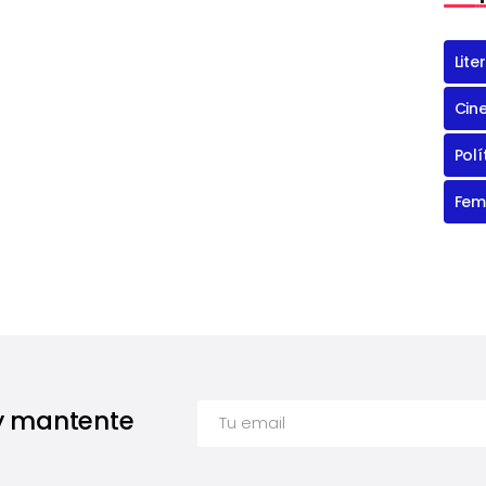
Lite
Cin
Polí
Fem
 y mantente