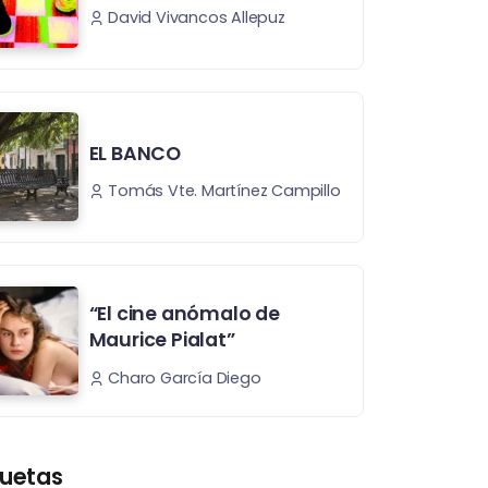
David Vivancos Allepuz
EL BANCO
Tomás Vte. Martínez Campillo
“El cine anómalo de
Maurice Pialat”
Charo García Diego
quetas