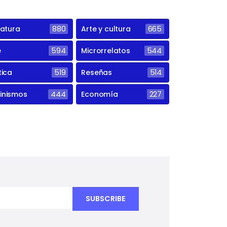
ratura
880
Arte y cultura
665
e
594
Microrrelatos
544
tica
519
Reseñas
514
inismos
444
Economía
227