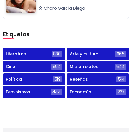
Charo García Diego
Etiquetas
Literatura
880
Arte y cultura
665
Cine
594
Microrrelatos
544
Política
519
Reseñas
514
Feminismos
444
Economía
227