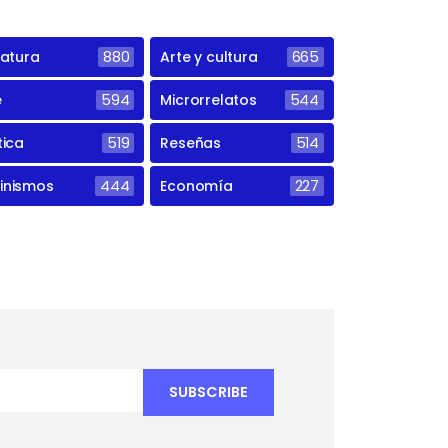
ratura
880
Arte y cultura
665
e
594
Microrrelatos
544
tica
519
Reseñas
514
inismos
444
Economía
227