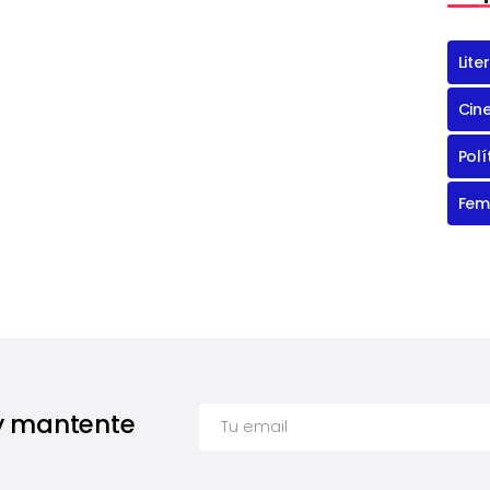
Lite
Cin
Polí
Fem
 y mantente