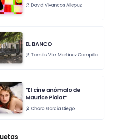
David Vivancos Allepuz
EL BANCO
Tomás Vte. Martínez Campillo
“El cine anómalo de
Maurice Pialat”
Charo García Diego
quetas