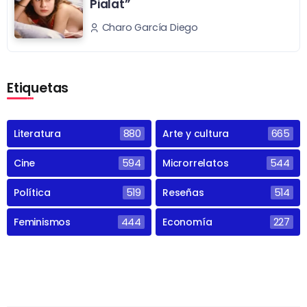
Pialat”
Charo García Diego
Etiquetas
Literatura
880
Arte y cultura
665
Cine
594
Microrrelatos
544
Política
519
Reseñas
514
Feminismos
444
Economía
227