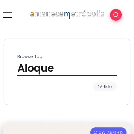
Browse Tag
Aloque
1 Article
0
2.6K
12