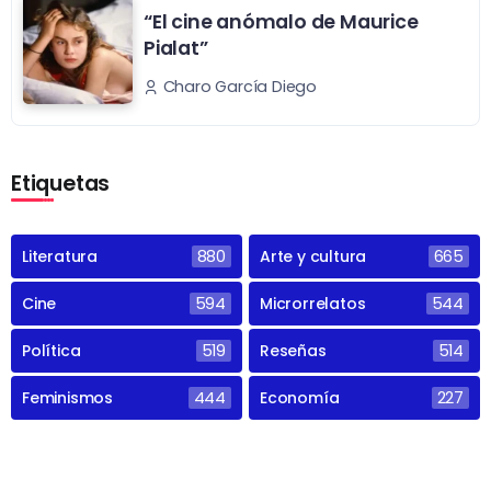
“El cine anómalo de Maurice
Pialat”
Charo García Diego
Etiquetas
Literatura
880
Arte y cultura
665
Cine
594
Microrrelatos
544
Política
519
Reseñas
514
Feminismos
444
Economía
227