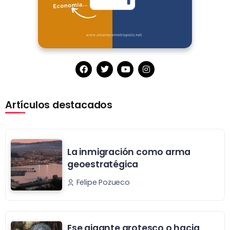
Artículos destacados
La inmigración como arma
geoestratégica
Felipe Pozueco
Ese gigante grotesco o hacia