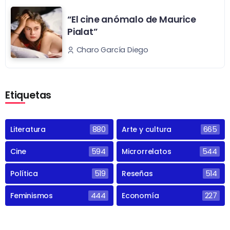
“El cine anómalo de Maurice
Pialat”
Charo García Diego
Etiquetas
Literatura
880
Arte y cultura
665
Cine
594
Microrrelatos
544
Política
519
Reseñas
514
Feminismos
444
Economía
227