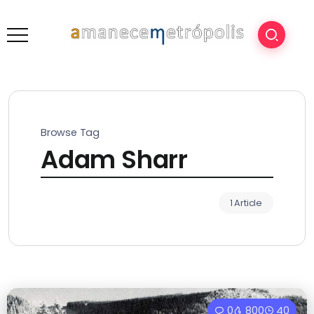
Browse Tag
Adam Sharr
1 Article
0
800
40