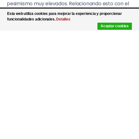
pesimismo muy elevados. Relacionando esto con el
retardo en con que la opinión pública capta la
Esta web utiliza cookies para mejorar la experiencia y proporcionar
funcionalidades adicionales.
Detalles
situación en la que se encuentra realmente, ¿nos
Aceptar cookies
estaremos dirigiendo hacia un escenario peor o
mejor del que pensamos que nos tocará vivir?