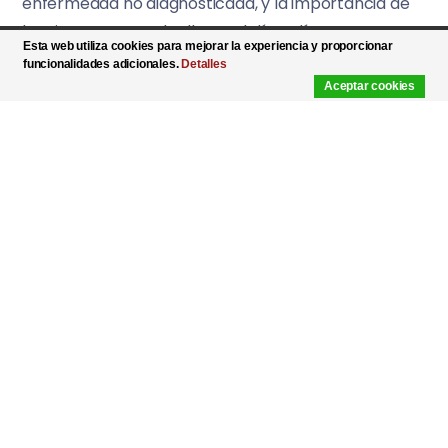
enfermedad no diagnosticada, y la importancia de
lo mismo para poder llevar el día a día con una
Esta web utiliza cookies para mejorar la experiencia y proporcionar
patología.
funcionalidades adicionales.
Detalles
Aceptar cookies
Tags:
El deseo de Robin
La fragilidad de la vida
Robin Willians
Share Article