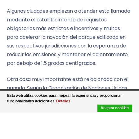
Algunas ciudades empiezan a atender esta llamada
mediante el establecimiento de requisitos
obligatorios más estrictos e incentivos y multas
para acelerar la novación del parque edificado en
sus respectivas jurisdicciones con la esperanza de
reducir las emisiones y mantener el calentamiento
por debajo de 1,5 grados centígrados.
Otra cosa muy importante está relacionada con el
ganado. Según la Organización de Naciones Unidas
para la Alimentación y la Agricultura (FAO) el
Esta web utiliza cookies para mejorar la experiencia y proporcionar
funcionalidades adicionales.
Detalles
ganado es responsable de buena parte de las
Aceptar cookies
emisiones de efecto invernadero de la agricultura
humana.
Muchos jóvenes son cada vez más conscientes del