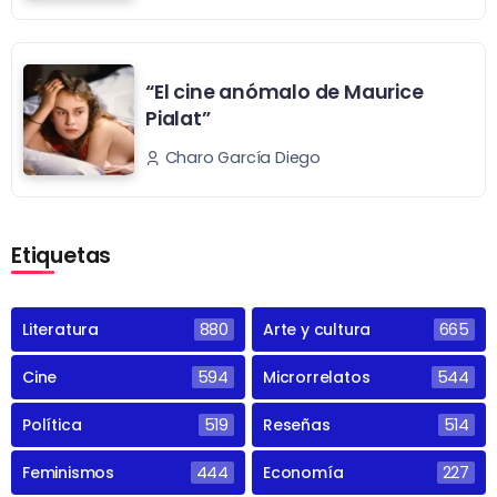
“El cine anómalo de Maurice
Pialat”
Charo García Diego
Etiquetas
Literatura
880
Arte y cultura
665
Cine
594
Microrrelatos
544
Política
519
Reseñas
514
Feminismos
444
Economía
227