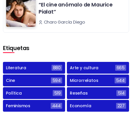
“El cine anómalo de Maurice
Pialat”
Charo García Diego
Etiquetas
Literatura
880
Arte y cultura
665
Cine
594
Microrrelatos
544
Política
519
Reseñas
514
Feminismos
444
Economía
227