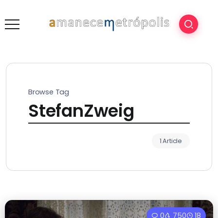
Browse Tag
StefanZweig
1 Article
0
750
18