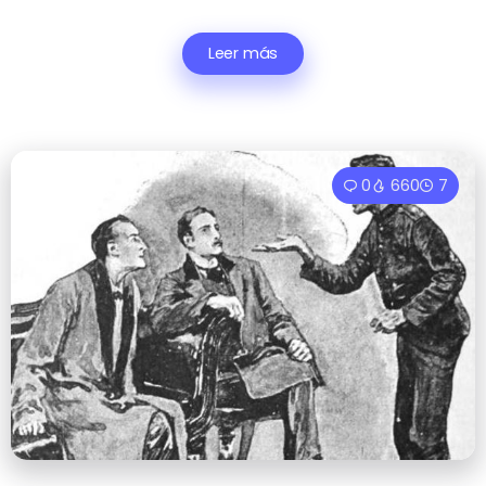
Leer más
0
660
7