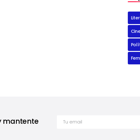
Lite
Cin
Polí
Fem
 y mantente