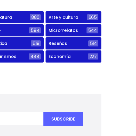
ratura
880
Arte y cultura
665
e
594
Microrrelatos
544
tica
519
Reseñas
514
inismos
444
Economía
227