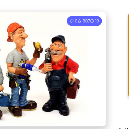
0
887
10