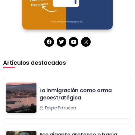
Artículos destacados
La inmigración como arma
geoestratégica
Felipe Pozueco
Ese gigante grotesco o hacia