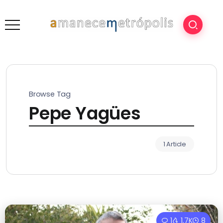
Browse Tag
Pepe Yagües
1 Article
1
1.7K
8