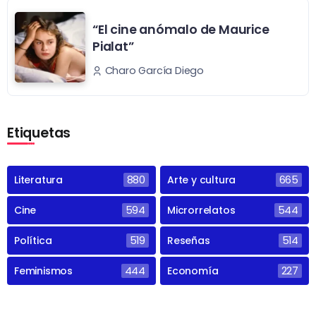
“El cine anómalo de Maurice
Pialat”
Charo García Diego
Etiquetas
Literatura
880
Arte y cultura
665
Cine
594
Microrrelatos
544
Política
519
Reseñas
514
Feminismos
444
Economía
227