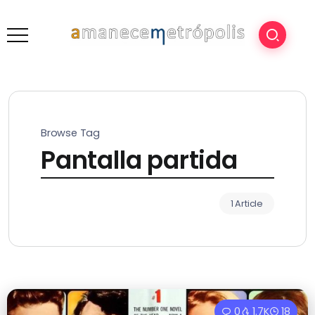
Browse Tag
Pantalla partida
1 Article
0
1.7K
18