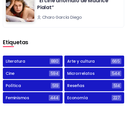
“El cine anómalo de Maurice
Pialat”
Charo García Diego
Etiquetas
Literatura
880
Arte y cultura
665
Cine
594
Microrrelatos
544
Política
519
Reseñas
514
Feminismos
444
Economía
227