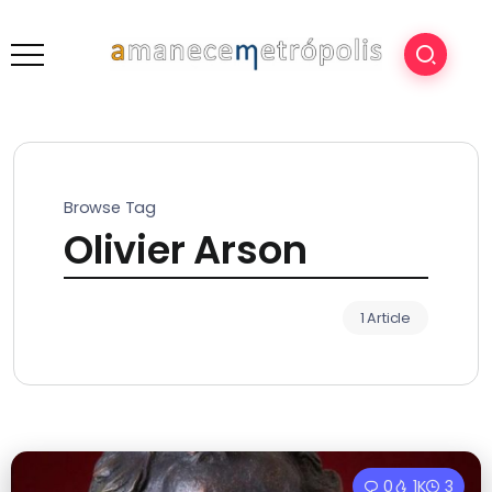
Browse Tag
Olivier Arson
1 Article
0
1K
3