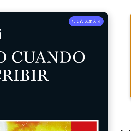
0
2.3K
4