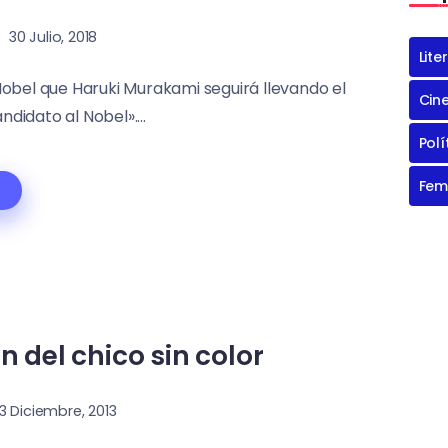
30 Julio, 2018
Lite
obel que Haruki Murakami seguirá llevando el
Cin
idato al Nobel»....
Polí
Fem
 del chico sin color
3 Diciembre, 2013