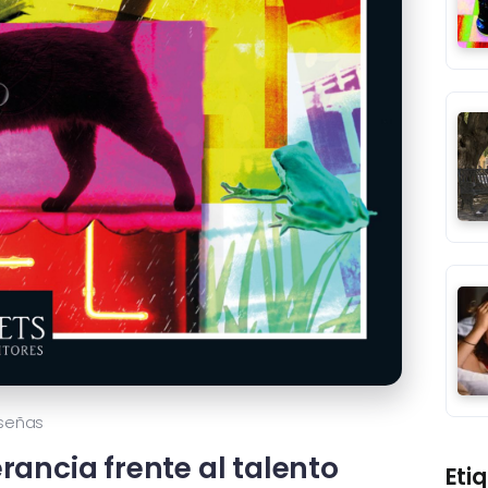
señas
ancia frente al talento
Eti