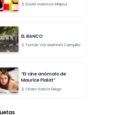
David Vivancos Allepuz
EL BANCO
Tomás Vte. Martínez Campillo
“El cine anómalo de
Maurice Pialat”
Charo García Diego
quetas