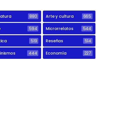
ratura
880
Arte y cultura
665
e
594
Microrrelatos
544
tica
519
Reseñas
514
inismos
444
Economía
227