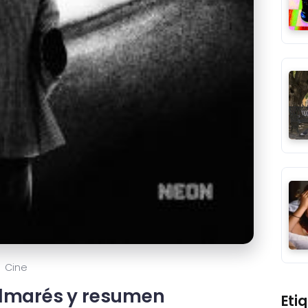
Cine
almarés y resumen
Eti