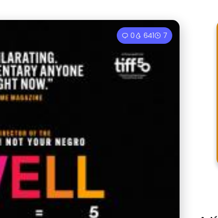
0
641
7