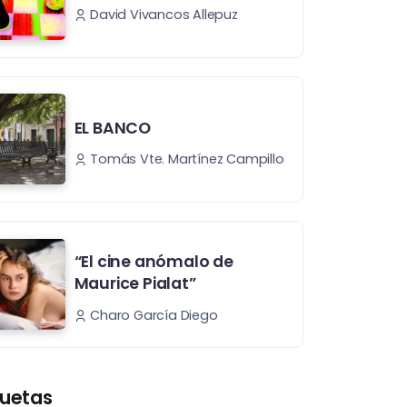
David Vivancos Allepuz
EL BANCO
Tomás Vte. Martínez Campillo
“El cine anómalo de
Maurice Pialat”
Charo García Diego
quetas