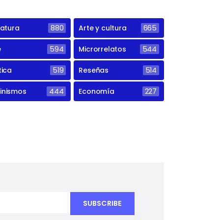
ratura
880
Arte y cultura
665
e
594
Microrrelatos
544
tica
519
Reseñas
514
inismos
444
Economía
227