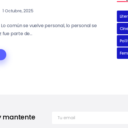
1 Octubre, 2025
Lite
. Lo común se vuelve personal, lo personal se
Cin
z fue parte de...
Polí
Fem
 y mantente