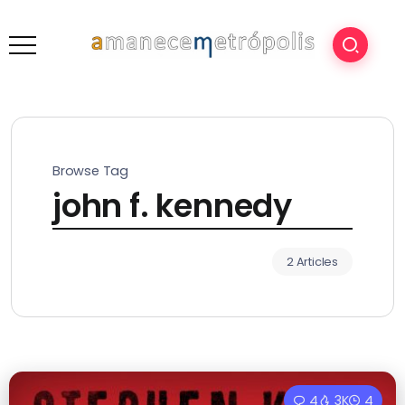
Browse Tag
john f. kennedy
2 Articles
4
3K
4