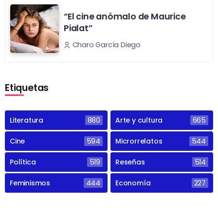
“El cine anómalo de Maurice
Pialat”
Charo García Diego
Etiquetas
Literatura
880
Arte y cultura
665
Cine
594
Microrrelatos
544
Política
519
Reseñas
514
Feminismos
444
Economía
227