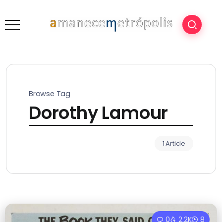
Browse Tag
Dorothy Lamour
1 Article
0
2.2K
8