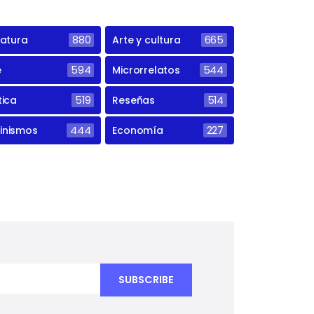
ratura
880
Arte y cultura
665
e
594
Microrrelatos
544
tica
519
Reseñas
514
inismos
444
Economía
227