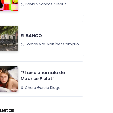
David Vivancos Allepuz
EL BANCO
Tomás Vte. Martínez Campillo
“El cine anómalo de
Maurice Pialat”
Charo García Diego
quetas