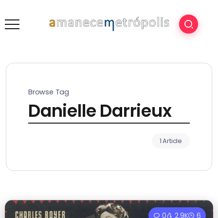
Browse Tag
Danielle Darrieux
1 Article
0
2.9K
6