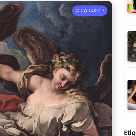
0
1.4K
7
Eti