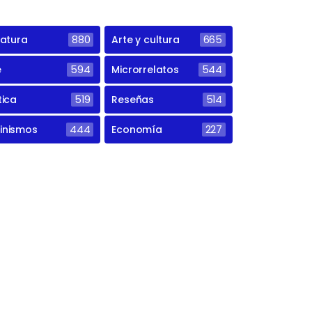
ratura
880
Arte y cultura
665
e
594
Microrrelatos
544
tica
519
Reseñas
514
inismos
444
Economía
227