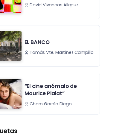
David Vivancos Allepuz
EL BANCO
Tomás Vte. Martínez Campillo
“El cine anómalo de
Maurice Pialat”
Charo García Diego
quetas