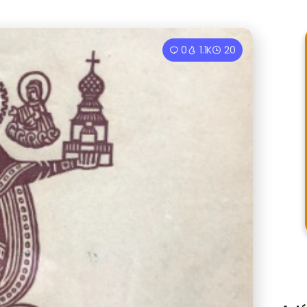
0
1.1K
20