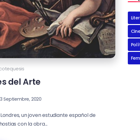
Lite
Cin
Polí
Fem
acotequesis
es del Arte
3 Septiembre, 2020
 Londres, un joven estudiante español de
hostias con la obra...