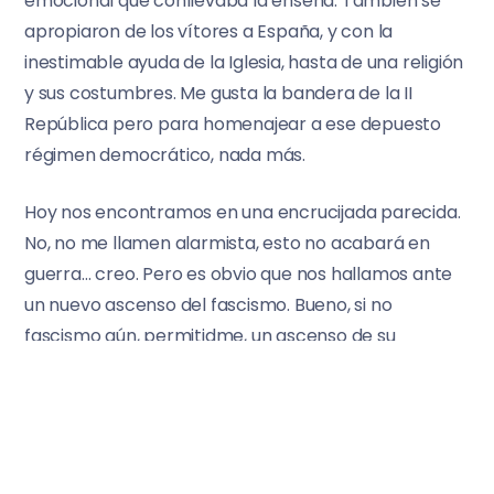
emocional que conllevaba la enseña. También se
apropiaron de los vítores a España, y con la
inestimable ayuda de la Iglesia, hasta de una religión
y sus costumbres. Me gusta la bandera de la II
República pero para homenajear a ese depuesto
régimen democrático, nada más.
Hoy nos encontramos en una encrucijada parecida.
No, no me llamen alarmista, esto no acabará en
guerra… creo. Pero es obvio que nos hallamos ante
un nuevo ascenso del fascismo. Bueno, si no
fascismo aún, permitidme, un ascenso de su
precursor patriotero.
A ver quién la tiene más grande… la
bandera