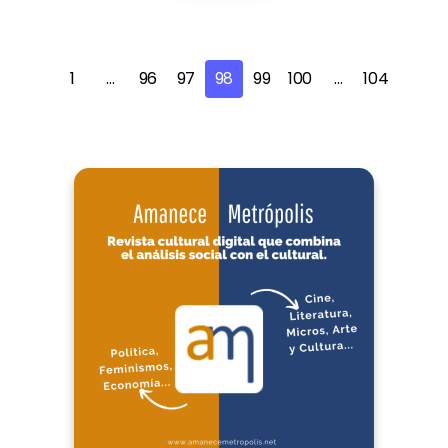
1
…
96
97
98
99
100
…
104