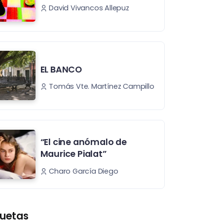
David Vivancos Allepuz
EL BANCO
Tomás Vte. Martínez Campillo
“El cine anómalo de
Maurice Pialat”
Charo García Diego
quetas