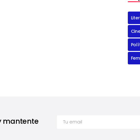
Lite
Cin
Polí
Fem
 y mantente