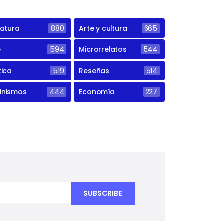
ratura
880
Arte y cultura
665
e
594
Microrrelatos
544
tica
519
Reseñas
514
inismos
444
Economía
227