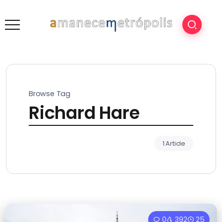
Browse Tag
Richard Hare
1 Article
0
392
25