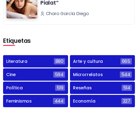
Pialat”
Charo García Diego
Etiquetas
Literatura
880
Arte y cultura
665
Cine
594
Microrrelatos
544
Política
519
Reseñas
514
Feminismos
444
Economía
227