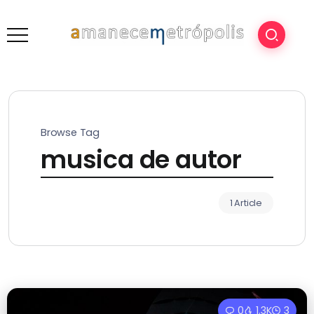
Browse Tag
musica de autor
1 Article
0
1.3K
3