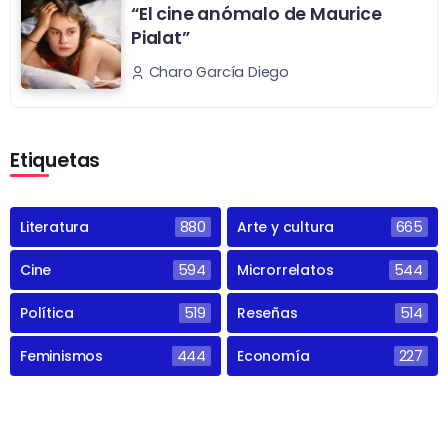
“El cine anómalo de Maurice
Pialat”
Charo García Diego
Etiquetas
Literatura
880
Arte y cultura
665
Cine
594
Microrrelatos
544
Política
519
Reseñas
514
Feminismos
444
Economía
227