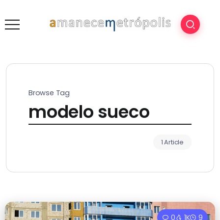
Browse Tag
modelo sueco
1 Article
0
1K
9