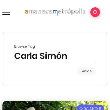
Browse Tag
Carla Simón
1 Article
0
1.1K
5