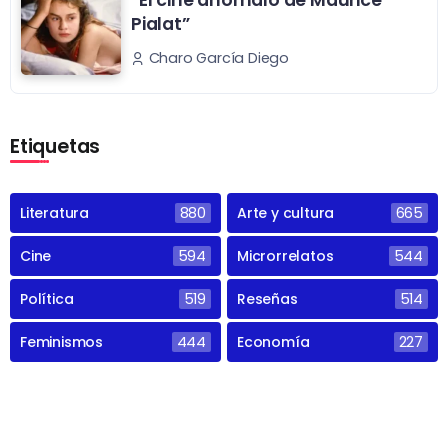
Pialat”
Charo García Diego
Etiquetas
Literatura
880
Arte y cultura
665
Cine
594
Microrrelatos
544
Política
519
Reseñas
514
Feminismos
444
Economía
227