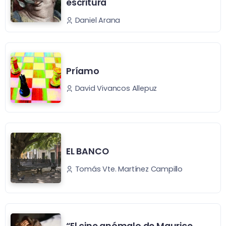
escritura
Daniel Arana
Príamo
David Vivancos Allepuz
EL BANCO
Tomás Vte. Martínez Campillo
“El cine anómalo de Maurice